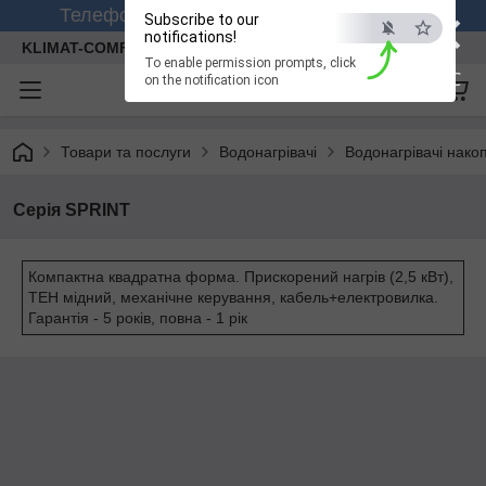
×
Телефонуйте +380 (99) 158-26-56 (viber)
Subscribe to our
notifications!
KLIMAT-COMFORT
To enable permission prompts, click
ESC
on the notification icon
Товари та послуги
Водонагрівачі
Водонагрівачі нако
Серія SPRINT
Компактна квадратна форма. Прискорений нагрів (2,5 кВт),
ТЕН мідний, механічне керування, кабель+електровилка.
Гарантія - 5 років, повна - 1 рік