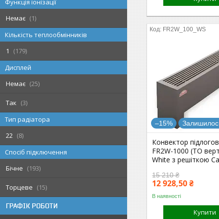
Функція іонізації
Немає
1
FR2W_100_WS
Кількість теплообмінників
1
179
Дисплей
Немає
25
Так
3
Тип радіатора
–15%
Залишилось
22
8
Конвектор підлогов
FR2W-1000 (ТО вер
Спосіб підключення
White з решіткою С
Бічне
193
15 210 ₴
12 928,50 ₴
Торцеве
15
В наявності
ГРАФІК РОБОТИ
Купити