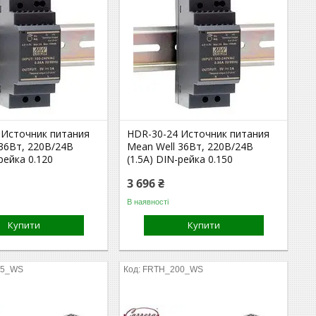
 Источник питания
HDR-30-24 Источник питания
36Вт, 220В/24В
Mean Well 36Вт, 220В/24В
-рейка 0.120
(1.5А) DIN-рейка 0.150
3 696 ₴
В наявності
Купити
Купити
75_WS
FRTH_200_WS