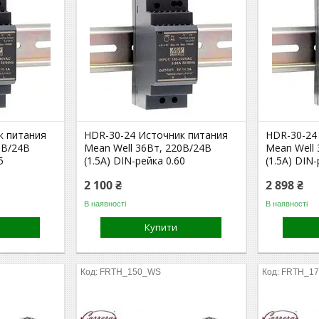
к питания
HDR-30-24 Источник питания
HDR-30-24
0В/24В
Mean Well 36Вт, 220В/24В
Mean Well 
5
(1.5А) DIN-рейка 0.60
(1.5А) DIN
2 100 ₴
2 898 ₴
В наявності
В наявності
Купити
FRTH_150_WS
FRTH_1