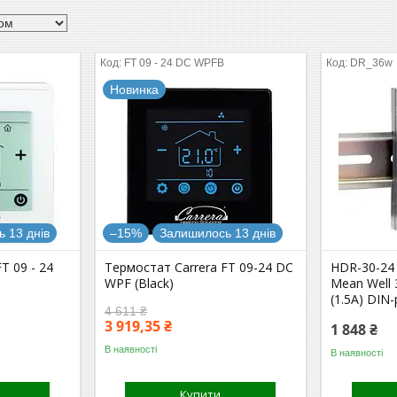
FT 09 - 24 DC WPFB
DR_36w
Новинка
 13 днів
–15%
Залишилось 13 днів
T 09 - 24
Термостат Carrera FT 09-24 DC
HDR-30-24
WPF (Black)
Mean Well 
(1.5А) DIN
4 611 ₴
3 919,35 ₴
1 848 ₴
В наявності
В наявності
Купити