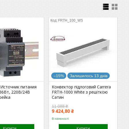
FRTH_100_WS
–15%
Залишилось 13 днів
 Источник питания
Конвектор підлоговий Carrera
36Вт, 220В/24В
FRTH-1000 White з решіткою
-рейка
Сатин
11 088 ₴
9 424,80 ₴
В наявності
Купити
Купити