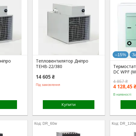
–15%
З
ніпро
Тепловентилятор Дніпро
ТЕНВ-22/380
Термостат 
DC WPF (Wh
14 605 ₴
4 857 ₴
Під замовлення
4 128,45 
В наявності
Купити
DR_60w
DR_120