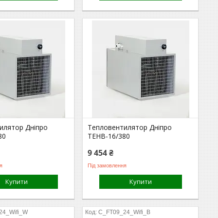
илятор Дніпро
Тепловентилятор Дніпро
80
ТЕНВ-16/380
9 454 ₴
я
Під замовлення
Купити
Купити
24_Wifi_W
C_FT09_24_Wifi_B