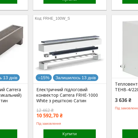
FRHE_100W_S
 13 днів
–15%
Залишилось 13 днів
Тепловент
ий Carrera
Електричний підлоговий
ТЕНВ-4/22
тикальний)
конвектор Carrera FRHE-1000
3 636 ₴
атин
White з решіткою Сатин
Під замовленн
12 462 ₴
10 592,70 ₴
Під замовлення
Купити