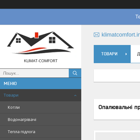
Т
klimatcomfort.
ТОВАРИ
Д
KLIMAT-COMFORT
Товари
Опалювальні п
Котли
Водонагрівачі
Тепла підлога