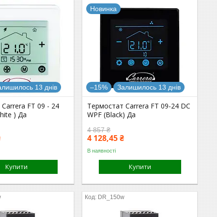
Новинка
алишилось 13 днів
–15%
Залишилось 13 днів
Carrera FT 09 - 24
Термостат Carrera FT 09-24 DC
ite ) Да
WPF (Black) Да
4 857 ₴
₴
4 128,45 ₴
В наявності
Купити
Купити
w
DR_150w