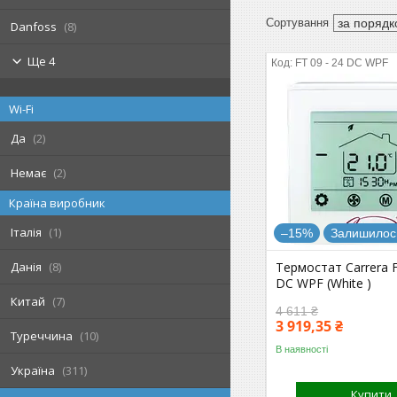
Danfoss
8
Ще 4
FT 09 - 24 DC WPF
Wi-Fi
Да
2
Немає
2
Країна виробник
Італія
1
–15%
Залишилось
Термостат Carrera F
Данія
8
DC WPF (White )
Китай
7
4 611 ₴
3 919,35 ₴
Туреччина
10
В наявності
Україна
311
Купити