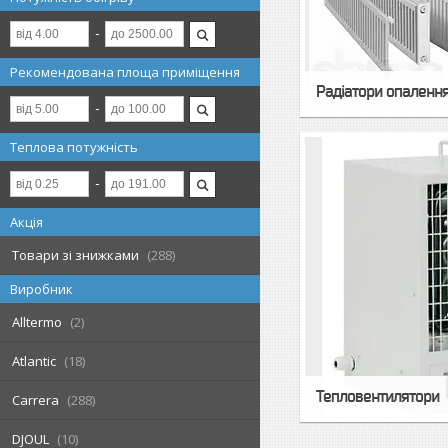
Рекомендована площа приміщення
Радіатори опаленн
Теплова потужність
Акція
Товари зі знижками
288
Виробник
Alltermo
2
Atlantic
18
Тепловентилятори
Carrera
288
DJOUL
10