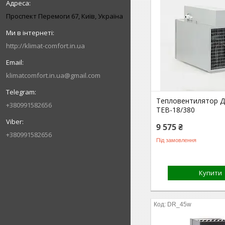
Проспект Перемоги 67, Київ, Україна
http://klimat-comfort.in.ua
klimatcomfort.in.ua@gmail.com
Тепловентилятор Д
+380991582656
ТЕВ-18/380
9 575 ₴
+380991582656
Під замовлення
Купити
DR_45w