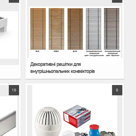
Декоративні решітки для
внутрішньопальних конвекторів
18
8