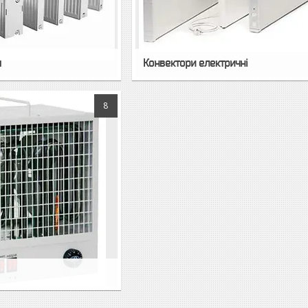
я
Конвектори електричні
8