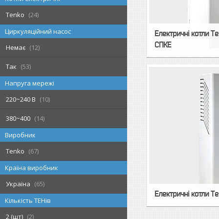
Tenko
24
Циркуляційний насос
Електричні котли Te
СПКЕ
Немає
12
Так
53
Напруга мережі
220~240 В
10
380~400
14
Виробник
Tenko
67
Країна виробник
Україна
65
Електричні котли Te
Кількість ТЕНів
2 (шт)
2