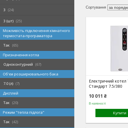
3
24
3 (шт)
25
Можливість підключення кімнатного
термостата-програматора
Так
65
Призначення котла
Одноконтурний
67
Об'єм розширювального бака
Електричний котел
7.0 (л)
7
Стандарт 7.5/380
Дисплей
10 011 ₴
Так
20
В наявності
Режим "тепла підлога"
Купити
Так
42