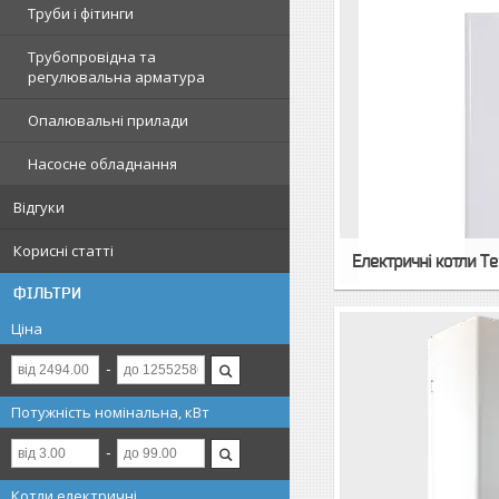
Труби і фітинги
Трубопровідна та
регулювальна арматура
Опалювальні прилади
Насосне обладнання
Відгуки
Корисні статті
Електричні котли Te
ФІЛЬТРИ
Ціна
Потужність номінальна, кВт
Котли електричні