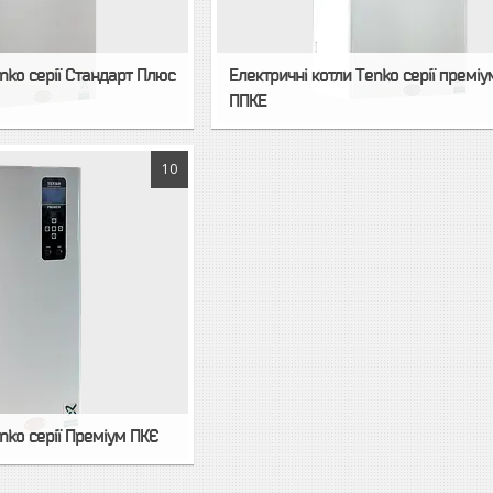
nko серії Стандарт Плюс
Електричні котли Tenko серії премі
ППКЕ
10
nko серії Преміум ПКЄ