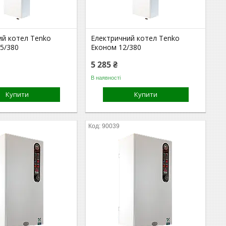
ий котел Tenko
Електричний котел Tenko
5/380
Економ 12/380
5 285 ₴
В наявності
Купити
Купити
90039