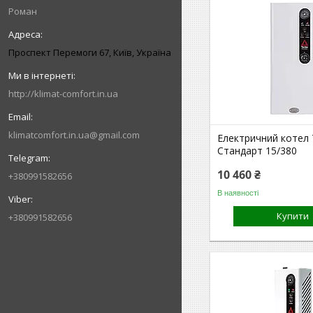
Роман
Проспект Перемоги 67, Київ, Україна
http://klimat-comfort.in.ua
klimatcomfort.in.ua@gmail.com
Електричний котел
Стандарт 15/380
10 460 ₴
+380991582656
В наявності
Купити
+380991582656