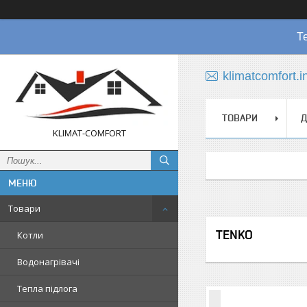
Т
klimatcomfort.
ТОВАРИ
Д
KLIMAT-COMFORT
Товари
TENKO
Котли
Водонагрівачі
Тепла підлога