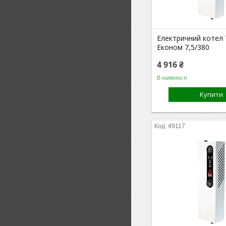
Електричний котел
Економ 7,5/380
4 916 ₴
В наявності
Купити
49117