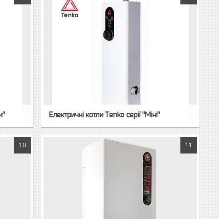
м"
Електричні котли Tenko серії "Міні"
10
11