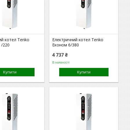
ий котел Tenko
Електричний котел Tenko
 /220
Економ 6/380
4 737 ₴
В наявності
Купити
Купити