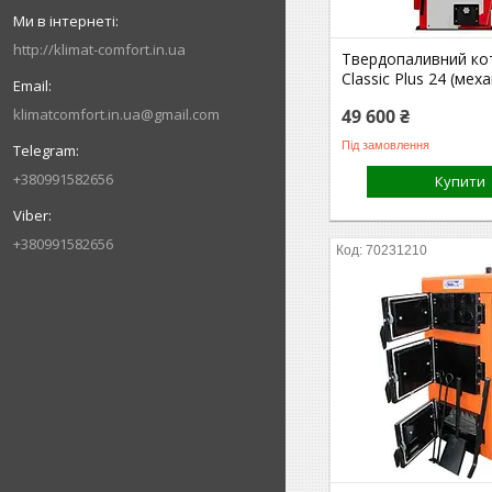
http://klimat-comfort.in.ua
Твердопаливний ко
Classic Plus 24 (меха
49 600 ₴
klimatcomfort.in.ua@gmail.com
Під замовлення
+380991582656
Купити
+380991582656
70231210