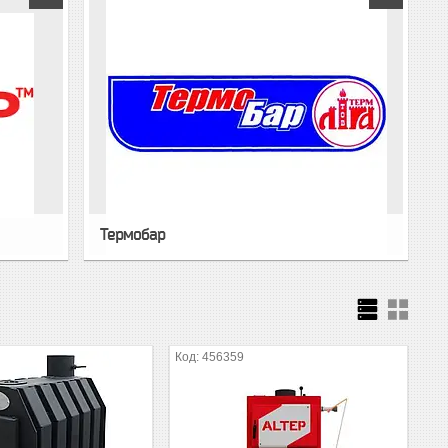
Термобар
456359