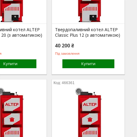
ивний котел ALTEP
Твердопаливний котел ALTEP
us 20 (з автоматикою)
Classic Plus 12 (з автоматикою)
40 200 ₴
я
Під замовлення
Купити
Купити
466361