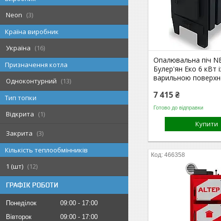
Neon
3
Країна виробник
Україна
16
Опалювальна піч 
Призначення котла
Булер'ян Еко 6 кВт і
варильною поверх
Одноконтурний
13
7 415 ₴
Тип топки
Готово до відправки
Відкрита
1
Купити
Закрита
3
Кількість теплообмінників
466358
1 (шт)
12
ГРАФІК РОБОТИ
Понеділок
09:00
17:00
Вівторок
09:00
17:00