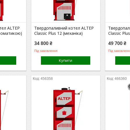
тел ALTEP
Твердопаливний котел ALTEP
Твердопал
автоматикою)
Classic Plus 12 (механіка)
Classic Pl
34 800 ₴
49 700 ₴
Під замовлення
Під замовленн
Купити
456358
466360