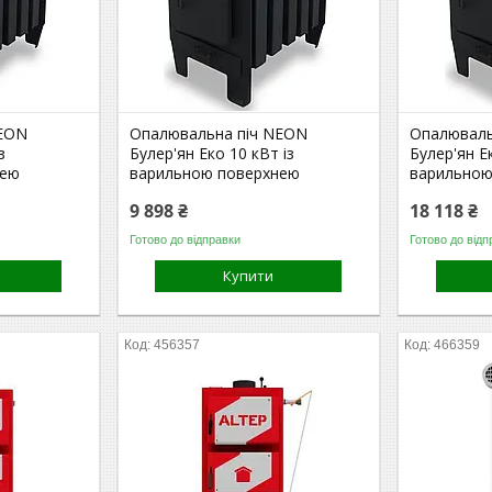
NEON
Опалювальна піч NEON
Опалюваль
з
Булер'ян Еко 10 кВт із
Булер'ян Е
нею
варильною поверхнею
варильною
9 898 ₴
18 118 ₴
Готово до відправки
Готово до відп
Купити
456357
466359