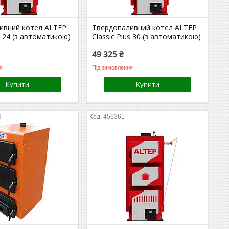
ивний котел ALTEP
Твердопаливний котел ALTEP
us 24 (з автоматикою)
Classic Plus 30 (з автоматикою)
49 325 ₴
я
Під замовлення
Купити
Купити
9
456361