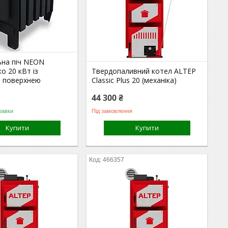
на піч NEON
ко 20 кВт із
Твердопаливний котел ALTEP
 поверхнею
Classic Plus 20 (механіка)
44 300 ₴
равки
Під замовлення
Купити
Купити
466357