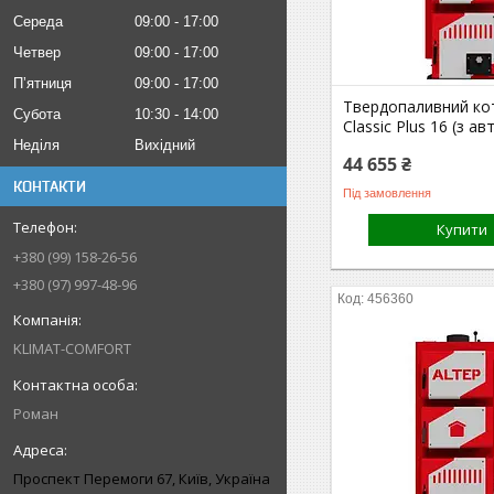
Середа
09:00
17:00
Четвер
09:00
17:00
Пʼятниця
09:00
17:00
Твердопаливний ко
Субота
10:30
14:00
Classic Plus 16 (з 
Неділя
Вихідний
44 655 ₴
КОНТАКТИ
Під замовлення
Купити
+380 (99) 158-26-56
+380 (97) 997-48-96
456360
KLIMAT-COMFORT
Роман
Проспект Перемоги 67, Київ, Україна