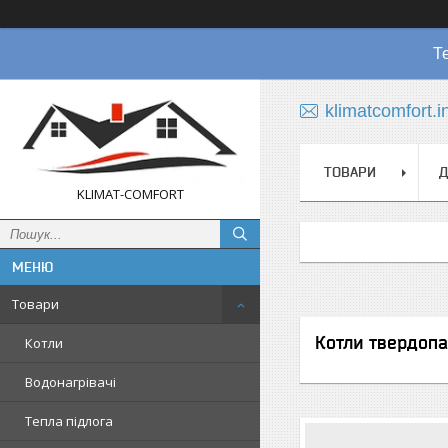
Т
klimatcomfort.
ТОВАРИ
Д
KLIMAT-COMFORT
Товари
Котли твердопа
Котли
Водонагрівачі
Тепла підлога