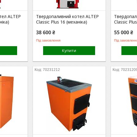
тел ALTEP
Твердопаливний котел ALTEP
Твердопал
ніка)
Classic Plus 16 (механіка)
Classic Pl
38 600 ₴
55 000 ₴
Під замовлення
Під замовленн
Купити
70231212
7023120