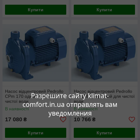
Купити
Купити
Насос відцентровий Pedrollo
Насос відцентровий Pedrollo
Разрешите сайту klimat-
CPm 170 однофазний для
CP 158 трифазний для чистої
чистої води
води
comfort.in.ua отправлять вам
В наявності
В наявності
уведомления
17 080
10 766
₴
₴
Купити
Купити