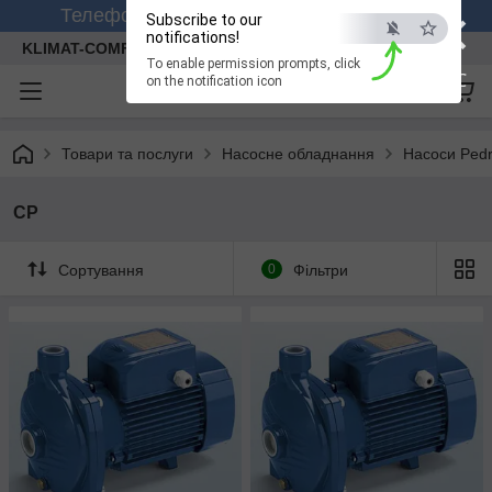
×
Телефонуйте +380 (99) 158-26-56 (viber)
Subscribe to our
notifications!
KLIMAT-COMFORT
To enable permission prompts, click
ESC
on the notification icon
Товари та послуги
Насосне обладнання
Насоси Pedr
CP
Сортування
0
Фільтри