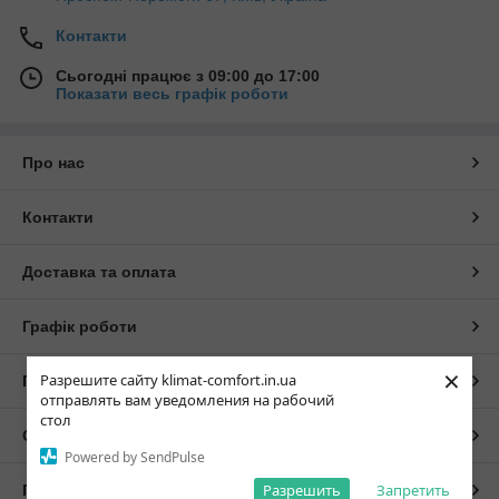
Контакти
Сьогодні працює з 09:00 до 17:00
Показати весь графік роботи
Про нас
Контакти
Доставка та оплата
Графік роботи
×
Разрешите сайту klimat-comfort.in.ua
Повна версія сайту
отправлять вам уведомления на рабочий
стол
Сайт створено на маркетплейсі
Prom.ua
Powered by SendPulse
Разрешить
Запретить
Політика конфіденційності