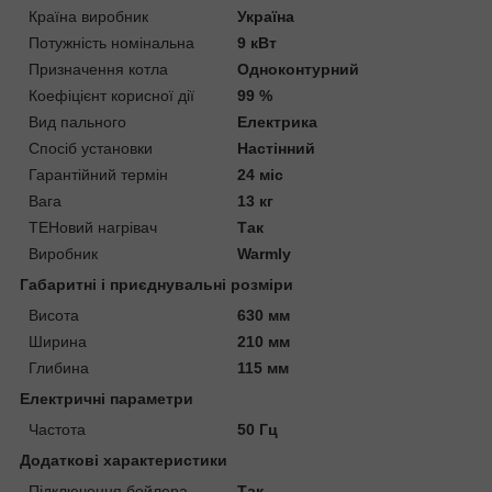
Країна виробник
Україна
Потужність номінальна
9 кВт
Призначення котла
Одноконтурний
Коефіцієнт корисної дії
99 %
Вид пального
Електрика
Спосіб установки
Настінний
Гарантійний термін
24 міс
Вага
13 кг
ТЕНовий нагрівач
Так
Виробник
Warmly
Габаритні і приєднувальні розміри
Висота
630 мм
Ширина
210 мм
Глибина
115 мм
Електричні параметри
Частота
50 Гц
Додаткові характеристики
Підключення бойлера
Так