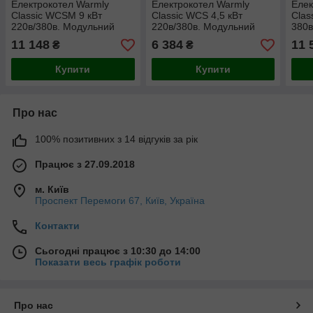
Електрокотел Warmly
Електрокотел Warmly
Елек
Classic WCSM 9 кВт
Classic WCS 4,5 кВт
Clas
220в/380в. Модульний
220в/380в. Модульний
380в
контактор (т.х)
контактор (т.х)
конт
11 148
6 384
11 
₴
₴
Купити
Купити
Про нас
100% позитивних з 14 відгуків за рік
Працює з 27.09.2018
м. Київ
Проспект Перемоги 67, Київ, Україна
Контакти
Сьогодні працює з 10:30 до 14:00
Показати весь графік роботи
Про нас