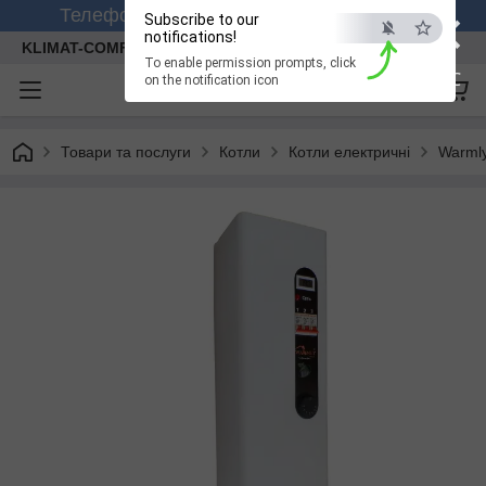
×
Телефонуйте +380 (99) 158-26-56 (viber)
Subscribe to our
notifications!
KLIMAT-COMFORT
To enable permission prompts, click
ESC
on the notification icon
Товари та послуги
Котли
Котли електричні
Warml