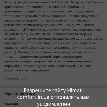
Котел електричний настінний ТМ
Warmly
Group серії «Classic»
призначений для опалення житлових і виробничих
приміщень, площею 90 кв. м. з примусовою циркуляцією
теплоносія в закритій системі опалення. Завдяки вбудованій
автоматиці електрокотла, ви зможете контролювати та
регулювати температуру з використанням дистанційного
керування. Цей тип має два ступені захисту від перегрівання,
які дають змогу знизити пікові навантаження на мережу
живлення. Ви можете використовувати котел автономно або ж
під'єднувати його до спільної системи з іншими моделями, що
працюють на інших видах палива (дорова, вугілля, газ або
дизель). Warmly Classik Series комплектується двома або
трьома ступенями потужності, терморегулятором і
аналоговим термометром. Також ви зможете під'єднати
циркуляційний
насос
(до комплекту не входять) завдяки
додатковій клемі під'єднання.
Приховати
Разрешите сайту klimat-
Характеристики
comfort.in.ua отправлять вам
уведомления
Основні