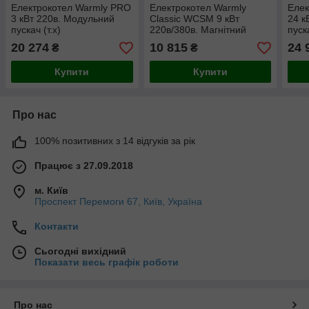
Електрокотел Warmly PRO
Електрокотел Warmly
Елек
3 кВт 220в. Модульний
Classic WCSM 9 кВт
24 к
пускач (т.х)
220в/380в. Магнітний
пуск
пускач
20 274
10 815
24 
₴
₴
Купити
Купити
Про нас
100% позитивних з 14 відгуків за рік
Працює з 27.09.2018
м. Київ
Проспект Перемоги 67, Київ, Україна
Контакти
Сьогодні вихідний
Показати весь графік роботи
Про нас