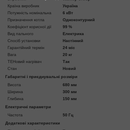
Країна виробник
Україна
Потужність номінальна
6 кВт
Призначення котла
Одноконтурний
Коефіцієнт корисної дії
99 %
Вид пального
Електрика
Спосіб установки
Настінний
Гарантійний термін
24 міс
Вага
20 кг
ТЕНовий нагрівач
Так
Стан
Новий
Габаритні і приєднувальні розміри
Висота
680 мм
Ширина
300 мм
Глибина
150 мм
Електричні параметри
Частота
50 Гц
Додаткові характеристики