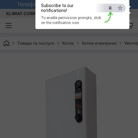
×
Телефонуйте +380 (99) 158-26-56 (viber)
Subscribe to our
notifications!
KLIMAT-COMFORT
To enable permission prompts, click
ESC
on the notification icon
Товари та послуги
Котли
Котли електричні
Warml