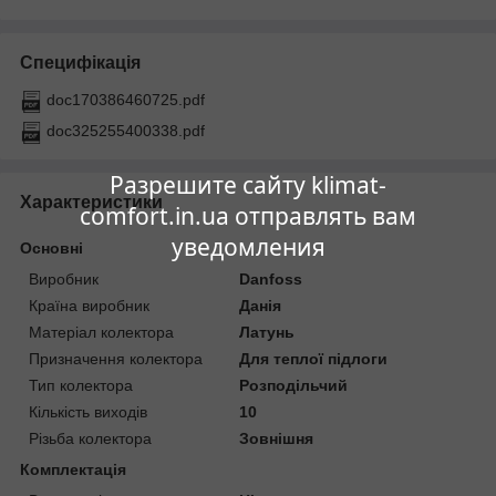
Специфікація
doc170386460725.pdf
doc325255400338.pdf
Разрешите сайту klimat-
Характеристики
comfort.in.ua отправлять вам
уведомления
Основні
Виробник
Danfoss
Країна виробник
Данія
Матеріал колектора
Латунь
Призначення колектора
Для теплої підлоги
Тип колектора
Розподільчий
Кількість виходів
10
Різьба колектора
Зовнішня
Комплектація