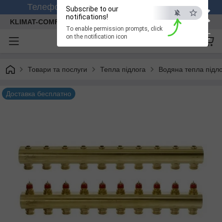
×
Телефонуйте +380 (99) 158-26-56 (viber)
Subscribe to our
notifications!
KLIMAT-COMFORT
To enable permission prompts, click
ESC
on the notification icon
Товари та послуги
Тепла підлога
Водяна тепла підл
Доставка бесплатно