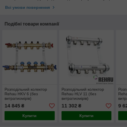
Всі умови повернення
Подібні товари компанії
Розподільний колектор
Розподільний колектор
Розп
Rehau HKV 6 (без
Rehau HLV 11 (без
Reha
витратиомірів)
витратиомірів)
витр
14 845
11 302
9 6
₴
₴
Купити
Купити