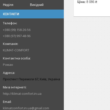
Ціна:
8 086 ₴
Неділя
Вихідний
КОНТАКТИ
+380 (99) 158-26-56
+380 (97) 997-48-96
KLIMAT-COMFORT
Роман
Проспект Перемоги 67, Київ, Україна
http://klimat-comfort.in.ua
klimatcomfort.in.ua@gmail.com