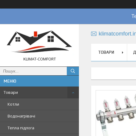
Т
klimatcomfort.
ТОВАРИ
Д
KLIMAT-COMFORT
Товари
Котли
Водонагрівачі
Тепла підлога