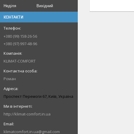
Неділя
Вихідний
КОНТАКТИ
+380 (99) 158-26-56
+380 (97) 997-48-96
KLIMAT-COMFORT
Роман
Проспект Перемоги 67, Київ, Україна
http://klimat-comfort.in.ua
klimatcomfort.in.ua@gmail.com