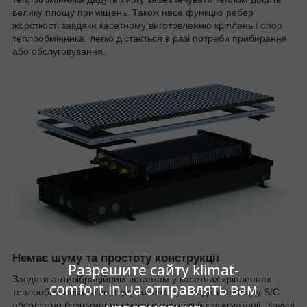
велику площу приміщень. Також несе функцію ребер
жорсткості завдяки касетному виготовленню кріплень і опор
теплообмінника, легко дістається в разі потреби прибирання
або обслуговування.
Немає шуму та простоту конструкції
Разрешите сайту klimat-
Завдяки антивібраційним вставкам у касетних кріпленнях
comfort.in.ua отправлять вам
теплообмінника та корпусу конвектора моделі приладу S/C
абсолютно безшумні та прості в монтажі й експлуатації. Зручні