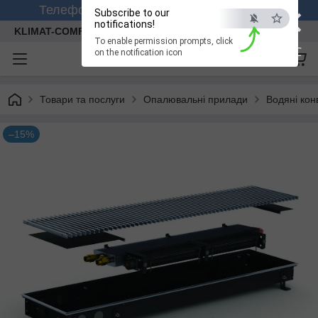
×
Телефонуйте +380 (99) 158-26-56 (viber)
Subscribe to our
notifications!
KLIMAT-COMFORT
To enable permission prompts, click
ESC
on the notification icon
Товари та послуги
Опалювальні прилади
Водяні кон
–15%