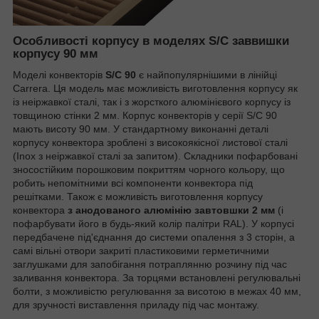
Особливості корпусу в моделях S/C заввишки
корпусу 90 мм
Моделі конвекторів
S/C 90
є найпопулярнішими в лінійці
Carrera. Ця модель має можливість виготовлення корпусу як
із неіржавкої сталі, так і з жорсткого алюмінієвого корпусу із
товщиною стінки 2 мм. Корпус конвекторів у серії S/C 90
мають висоту 90 мм. У стандартному виконанні деталі
корпусу конвектора зроблені з високоякісної листової сталі
(Inox з неіржавкої сталі за запитом). Складники пофарбовані
зносостійким порошковим покриттям чорного кольору, що
робить непомітними всі компоненти конвектора під
решітками. Також є можливість виготовлення корпусу
конвектора
з анодованого алюмінію завтовшки 2 мм
(і
пофарбувати його в будь-який колір палітри RAL). У корпусі
передбачене під'єднання до системи опалення з 3 сторін, а
самі вільні отвори закриті пластиковими герметичними
заглушками для запобігання потраплянню розчину під час
заливання конвектора. За торцями встановлені регулювальні
болти, з можливістю регулювання за висотою в межах 40 мм,
для зручності виставлення приладу під час монтажу.