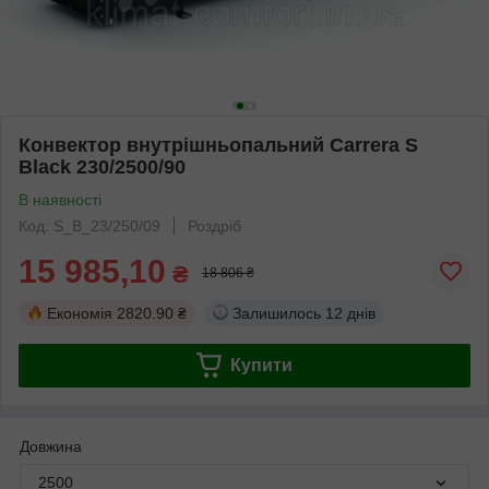
Конвектор внутрішньопальний Carrera S
Black 230/2500/90
В наявності
Код: S_B_23/250/09
Роздріб
15 985,10
₴
18 806 ₴
Економія
2820.90 ₴
Залишилось
12 днів
Купити
Довжина
2500