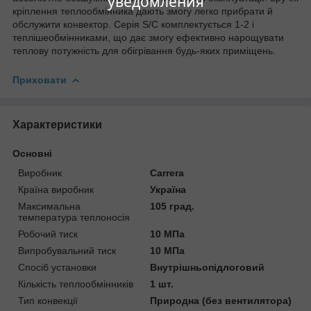
уведомления
кріплення теплообмінника дають змогу легко прибрати й
обслужити конвектор. Серія S/C комплектується 1-2 і
теплішеобмінниками, що дає змогу ефективно нарощувати
теплову потужність для обігрівання будь-яких приміщень.
Приховати
Характеристики
Основні
Виробник
Carrera
Країна виробник
Україна
Максимальна
105 град.
температура теплоносія
Робочий тиск
10 МПа
Випробувальний тиск
10 МПа
Спосіб установки
Внутрішньопідлоговий
Кількість теплообмінників
1 шт.
Тип конвекції
Природна (без вентилятора)