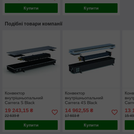
Купити
Купити
Подібні товари компанії
Конвектор
Конвектор
Конв
внутрішньопальний
внутрішньопальний
внут
Carrera S Black
Carrera 4S Black
Carr
230/3000/90
180/2500/110
230/
19 243,15
14 962,55
13 
₴
₴
22 639 ₴
17 603 ₴
15 49
Купити
Купити