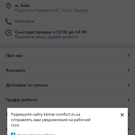
м. Київ
Проспект Перемоги 67, Київ, Україна
Контакти
Сьогодні працює з 10:30 до 14:00
Показати весь графік роботи
Про нас
Контакти
Доставка та оплата
Графік роботи
×
Разрешите сайту klimat-comfort.in.ua
Повна версія сайту
отправлять вам уведомления на рабочий
стол
Сайт створено на маркетплейсі
Prom.ua