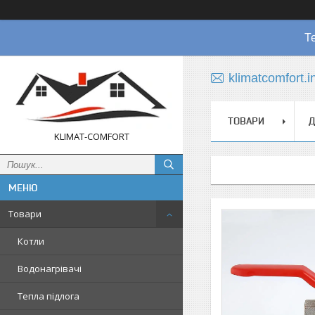
Т
klimatcomfort.
ТОВАРИ
Д
KLIMAT-COMFORT
Товари
Котли
Водонагрівачі
Тепла підлога