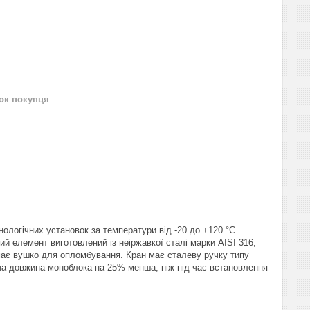
нок покупця
ологічних установок за температури від -20 до +120 °C.
ий елемент виготовлений із неіржавкої сталі марки AISI 316,
 має вушко для опломбування. Кран має сталеву ручку типу
жна довжина моноблока на 25% менша, ніж під час встановлення