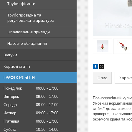
Труби і фітинги
Трубопровідна та
регулювальна арматура
Опалювальні прилади
Насосне обладнання
Відгуки
Корисні статті
Опис
Харак
ГРАФІК РОБОТИ
Понеділок
09:00
17:00
Вівторок
09:00
17:00
Повнопрохідний кульо
Умовний нормативний 
Середа
09:00
17:00
стійкої до залишково
Четвер
09:00
17:00
прапорця, нікельован
окремого крана та кос
Пʼятниця
09:00
17:00
Субота
10:30
14:00