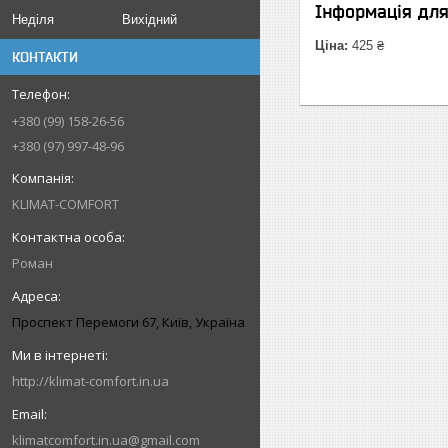
Інформація дл
Неділя
Вихідний
Ціна:
425 ₴
КОНТАКТИ
+380 (99) 158-26-56
+380 (97) 997-48-96
KLIMAT-COMFORT
Роман
Проспект Перемоги 67, Київ, Україна
http://klimat-comfort.in.ua
klimatcomfort.in.ua@gmail.com