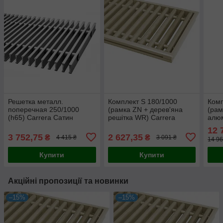
Решетка металл.
Комплект S 180/1000
Комп
поперечная 250/1000
(рамка ZN + дерев'яна
(рам
(h65) Carrera Сатин
решітка WR) Carrera
алюм
Сатин
12 
3 752,75
2 627,35
₴
₴
4 415 ₴
3 091 ₴
14 96
Купити
Купити
Акційні пропозиції та новинки
–15%
–15%