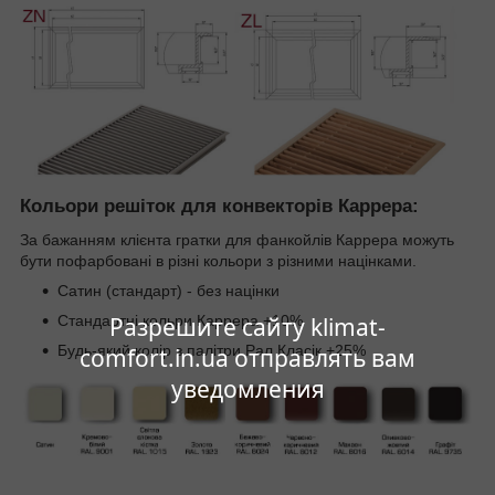
Кольори решіток для конвекторів Каррера:
За бажанням клієнта гратки для фанкойлів Каррера можуть
бути пофарбовані в різні кольори з різними націнками.
Сатин (стандарт) - без націнки
Стандартні кольри Каррера +10%
Разрешите сайту klimat-
Будь-який колір з палітри Рал Класік +25%
comfort.in.ua отправлять вам
уведомления