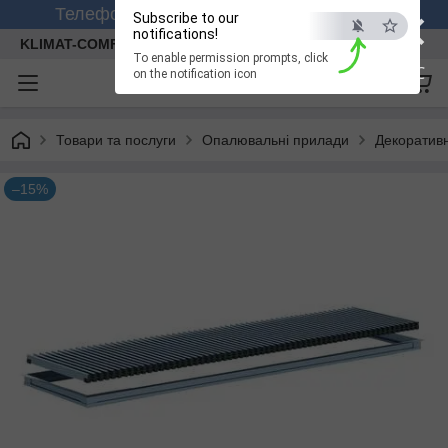
×
Телефонуйте +380 (99) 158-26-56 (viber)
Subscribe to our
notifications!
KLIMAT-COMFORT
To enable permission prompts, click
ESC
on the notification icon
Товари та послуги
Опалювальні прилади
Декоративн
–15%