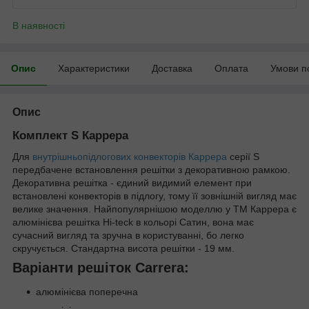
В наявності
Опис
Характеристики
Доставка
Оплата
Умови п
Опис
Комплект S Каррера
Для
внутрішньопідлогових конвекторів Каррера
серії S
передбачене встановлення решітки з декоративною рамкою.
Декоративна решітка - єдиний видимий елемент при
встановлені конвекторів в підлогу, тому її зовнішній вигляд має
велике значення. Найпопулярнішою моделлю у ТМ Каррера є
алюмінієва решітка Hi-teck в кольорі Сатин, вона має
сучасний вигляд та зручна в користуванні, бо легко
скручується. Стандартна висота решітки - 19 мм.
Варіанти решіток Carrera:
алюмінієва поперечна