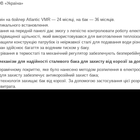
ОВ «Україна»
мін на бойлер Atlantic VMR — 24 місяці, на бак — 36 місяців.
тикального встановлення.
вання на передній панелі дає змогу з легкістю контролювати роботу елект
підвищеної щільності, який використовувався для виготовлення теплоізол
ащили конструкцію патрубок із неіржавкої сталі для подавання води різ
ан здійснює багаття за водяним тиском у баку.
грівання в термостаті та механічний регулятор забезпечують безперебійн
ханізм для надійності сталевого бака для захисту від корозії за д
ерамічному покриттю, яке було нанесено методом розпилення в електрос
для захисту забезпечує антикорозійний захист бака;
o технологія захищає бак від корозії. За допомогою застосування цієї роз
витрата.