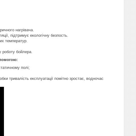
ричного нагрівача.
яції, підтримує екологічну безпость.
них температур.
у роботу бойлера.
опомогою:
татичному полі;
робки тривалість експлуатації помітно зростає, водночас