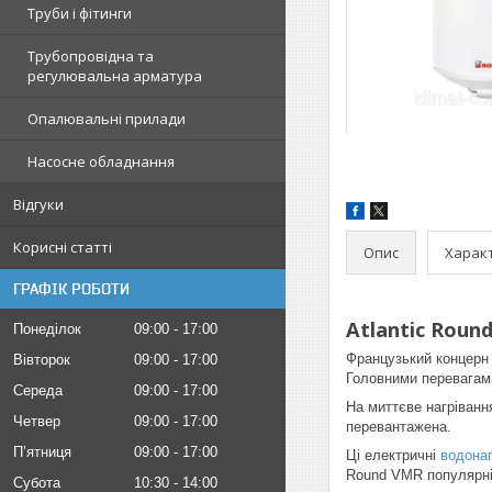
Труби і фітинги
Трубопровідна та
регулювальна арматура
Опалювальні прилади
Насосне обладнання
Відгуки
Корисні статті
Опис
Харак
ГРАФІК РОБОТИ
Atlantic Roun
Понеділок
09:00
17:00
Французький концерн 
Вівторок
09:00
17:00
Головними перевагами 
Середа
09:00
17:00
На миттєве нагріванн
Четвер
09:00
17:00
перевантажена.
Пʼятниця
09:00
17:00
Ці електричні
водонаг
Round VMR популярні 
Субота
10:30
14:00