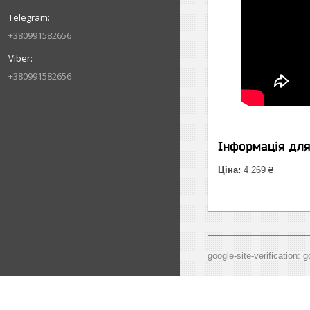
+380991582656
+380991582656
Інформація дл
Ціна:
4 269 ₴
google-site-verification