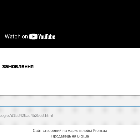
я замовлення
: google7d153428ac452568.html
Сайт створений на маркетплейсі
Prom.ua
Продавець на Bigl.ua