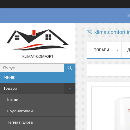
Т
klimatcomfort.
ТОВАРИ
Д
KLIMAT-COMFORT
Товари
Котли
Водонагрівачі
Тепла підлога