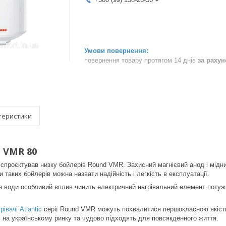
повернення товару протягом 14 днів
за раху
теристики
d VMR 80
спроєктував низку бойлерів Round VMR. Захисний магнієвий анод і мідни
таких бойлерів можна назвати надійність і легкість в експлуатації.
я води особливий вплив чинить електричний нагрівальний елемент потуж
рівачі
Atlantic
серії Round VMR можуть похвалитися першокласною якістю
на українському ринку та чудово підходять для повсякденного життя.