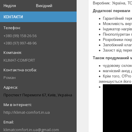
Виробник: Україна, Т
Неділя
Вихідний
Додаткові переваги
КОНТАКТИ
Гарантійний тер
Можливість вер
Індикатор нагрі
Пінополіуретан 
+380 (99) 158-26-56
Розробники покр
+380 (97) 997-48-96
Запобіжний клап
Захист від пере
Також продуманий ме
KLIMAT-COMFORT
чудовому склок
магнієвий анод 
Крім того, O'Pr
Роман
зменшується його 
Проспект Перемоги 67, Київ, Україна
http://klimat-comfort.in.ua
klimatcomfort.in.ua@gmail.com