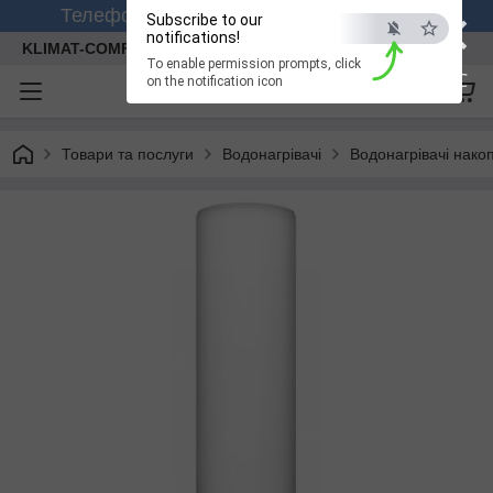
×
Телефонуйте +380 (99) 158-26-56 (viber)
Subscribe to our
notifications!
KLIMAT-COMFORT
To enable permission prompts, click
ESC
on the notification icon
Товари та послуги
Водонагрівачі
Водонагрівачі нако