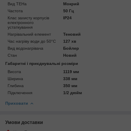
Вид ТЕНа
Мокрий
Частота
50 Гц
Клас захисту корпусів
IP24
електронного
устаткування
Нагрівальний елемент
Теновий
Час нагріву води до 50°С
127 хв
Вид водонагрівача
Бойлер
Стан
Новий
Габаритні і приєднувальні розміри
Висота
1119 мм
Ширина
338 мм
Глибина
350 мм
Підключення
1/2 дюйм
Приховати
Умови доставки