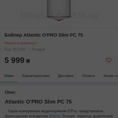
Бойлер Atlantic O'PRO Slim PC 75
Немає в наявності
Код: 851336
Роздріб
5 999
₴
Опис
Характеристики
Доставка
Оплата
Умови п
Опис
Atlantic O'PRO Slim PC 75
Серія електричних водонагрівачів O'Pro, представлена
французьким концерном
Atlantic
Groupe, гарантує додатковий