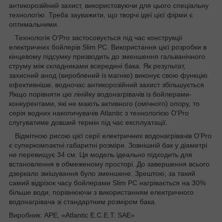
антикорозійний захист, використовуючи для цього спеціальну
технологію. Треба зауважити, що творчі ідеї цієї фірми є
оптимальними.
Технологія O'Pro застосовується під час конструкції
електричних бойлерів Slim PC. Використання цієї розробки в
кінцевому підсумку призводить до зменшення гальванічного
струму між складниками всередині бака. Як результат,
захисний анод (вироблений із магнію) виконує свою функцію
ефективніше, водночас антикорозійний захист збільшується
Якщо порівняти цю лінійку водонагрівачів із бойлерами-
конкурентами, які не мають активного (омічного) опору, то
серія водних накопичувачів Atlantic з технологією O'Pro
слугуватиме довший термін під час експлуатації.
Відмітною рисою цієї серії електричних водонагрівачів O'Pro
є суперкомпактні габаритні розміри. Зовнішній бак у діаметрі
не перевищує 34 см. Ця модель ідеально підходить для
встановлення в обмеженому просторі. До завершення всього
дзеркало змішування було зменшене. Зрештою, за такий
самий відрізок часу бойлерами Slim PC нагрівається на 30%
більше води, порівнюючи з використанням електричного
водонагрівача зі стандартним розміром бака.
Виробник: АРЕ, «Atlantic E.C.E.T. SAE»