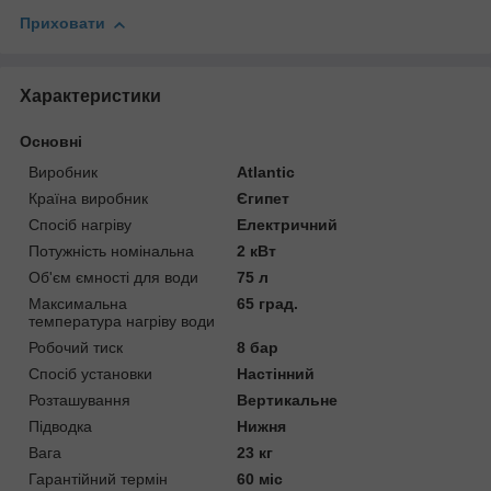
Приховати
Характеристики
Основні
Виробник
Atlantic
Країна виробник
Єгипет
Спосіб нагріву
Електричний
Потужність номінальна
2 кВт
Об'єм ємності для води
75 л
Максимальна
65 град.
температура нагріву води
Робочий тиск
8 бар
Спосіб установки
Настінний
Розташування
Вертикальне
Підводка
Нижня
Вага
23 кг
Гарантійний термін
60 міс