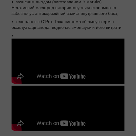
захисним анодом (виготовленим із магнію).
Негативний електрод використовується економно та
забезпечує антикорозійний захист внутрішнього бака;
технологією O'Pro. Така система збільшує термін
експлуатації анода, водночас зменшуючи його витрати.