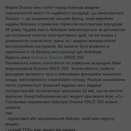
Марка Drazice має попит серед покупців завдяки
першокласній якості та надійності продукції, що випускається.
Drazice — це знаменитий чеський бренд, який виробляє
надійні бойлери з тривалим терміном експлуатації впродовж
30 років. Чудова якість бойлерів забезпечується за допомогою
застосування новітніх конструктивних ідей, на які можна з
упевненістю покластися, рівно як і завдяки використанню
високопробних матеріалів. Ви можете бути впевнені в
практичності та безпеці експлуатації цих бойлерів.
Відмітні риси
бойлера Drazice
OKCE 200
Безнікельна емаль наноситься на поверхню всередині бака
водонагрівача Drazice OKCE 200. Зносостійкість і робота
впродовж тривалого часу є ключовими функціями захисного
анода, виготовленого з магнієвого сплаву. Раніше накопичене
тепло утримується тривалий відрізок часу завдяки
поліуретановій теплоізоляції завтовшки 42 мм, що не містить
фрезони. Енергозбереження цієї моделі присвоєно клас «С».
Головними перевагами бойлера Drazice OKCE 200 можна
назвати
такі:
- підлоговий або вертикальний бойлер, який має округлу
форму;
- «сухий ТЕН» має захист від накипу;