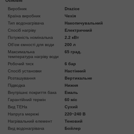
Основні
Виробник
Drazice
Країна виробник
Чехія
Тип водонагрівача
Накопичувальний
Спосіб нагріву
Електричний
Потужність номінальна
2.2 кВт
Об'єм ємності для води
200 л
Максимальна
65 град.
температура нагріву води
Робочий тиск
6 бар
Спосіб установки
Настінний
Розташування
Вертикальне
Підводка
Нижня
Внутрішнє покриття бака
Емаль
Гарантійний термін
60 міс
Вид ТЕНа
Сухий
Напруга мережі
220~240 В
Нагрівальний елемент
Теновий
Вид водонагрівача
Бойлер