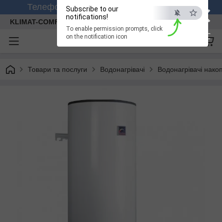
×
Телефонуйте +380 (99) 158-26-56 (viber)
Subscribe to our
notifications!
KLIMAT-COMFORT
To enable permission prompts, click
ESC
on the notification icon
Товари та послуги
Водонагрівачі
Водонагрівачі нако