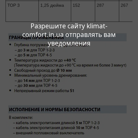
ТОР 3
1,25 дюйма
152
287
267
Разрешите сайту klimat-
comfort.in.ua отправлять вам
уведомления