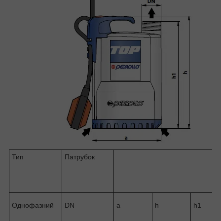
Тип
Патрубок
Однофазний
DN
a
h
h1