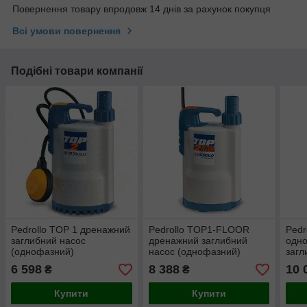
Повернення товару впродовж 14 днів за рахунок покупця
Всі умови повернення
Подібні товари компанії
Pedrollo TOP 1 дренажний
Pedrollo TOP1-FLOOR
Pedr
заглибний насос
дренажний заглибний
одн
(однофазний)
насос (однофазний)
загл
магн
6 598
8 388
10 
₴
₴
Купити
Купити