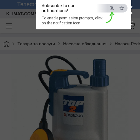
×
Телефонуйте +380 (99) 158-26-56 (viber)
Subscribe to our
notifications!
KLIMAT-COMFORT
To enable permission prompts, click
ESC
on the notification icon
Товари та послуги
Насосне обладнання
Насоси Pedr