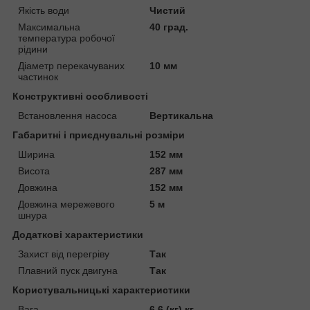
Якість води
Чистий
Максимальна
40 град.
температура робочої
рідини
Діаметр перекачуваних
10 мм
частинок
Конструктивні особливості
Встановлення насоса
Вертикальна
Габаритні і приєднувальні розміри
Ширина
152 мм
Висота
287 мм
Довжина
152 мм
Довжина мережевого
5 м
шнура
Додаткові характеристики
Захист від перегріву
Так
Плавний пуск двигуна
Так
Користувальницькі характеристики
Вага
6.6 (кг) кг