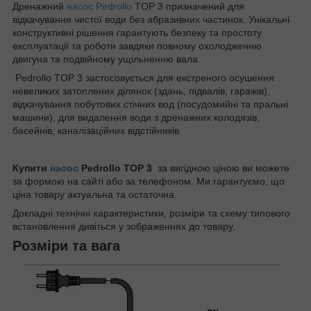
Дренажний
насос Pedrollo
TOP 3 призначений для
відкачування чистої води без абразивних частинок. Унікальні
конструктивні рішення гарантують безпеку та простоту
експлуатації та роботи завдяки повному охолодженню
двигуна та подвійному ущільненню вала.
Pedrollo TOP 3 застосовується для екстреного осушення
невеликих затоплених ділянок (здань, підвалів, гаражів),
відкачування побутових стічних вод (посудомийні та пральні
машини), для видалення води з дренажних колодязів,
басейнів, каналізаційних відстійників.
Купити
насос
Pedrollo TOP 3
за вигідною ціною ви можете
за формою на сайті або за телефоном. Ми гарантуємо, що
ціна товару актуальна та остаточна.
Докладні технічні характеристики, розміри та схему типового
встановлення дивіться у зображеннях до товару.
Розміри та вага