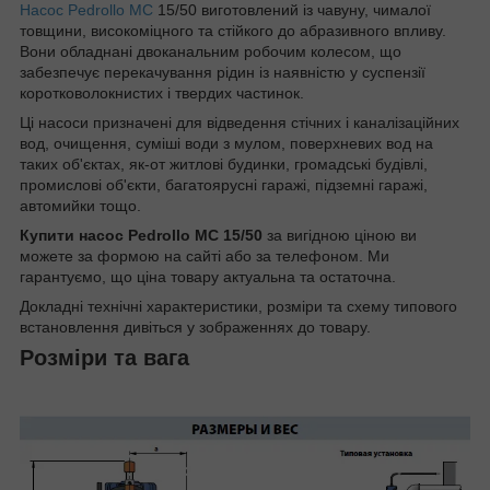
Насос Pedrollo
MC
15/50 виготовлений із чавуну, чималої
товщини, високоміцного та стійкого до абразивного впливу.
Вони обладнані двоканальним робочим колесом, що
забезпечує перекачування рідин із наявністю у суспензії
коротковолокнистих і твердих частинок.
Ці насоси призначені для відведення стічних і каналізаційних
вод, очищення, суміші води з мулом, поверхневих вод на
таких об'єктах, як-от житлові будинки, громадські будівлі,
промислові об'єкти, багатоярусні гаражі, підземні гаражі,
автомийки тощо.
Купити насос Pedrollo MC 15/50
за вигідною ціною ви
можете за формою на сайті або за телефоном. Ми
гарантуємо, що ціна товару актуальна та остаточна.
Докладні технічні характеристики, розміри та схему типового
встановлення дивіться у зображеннях до товару.
Розміри та вага