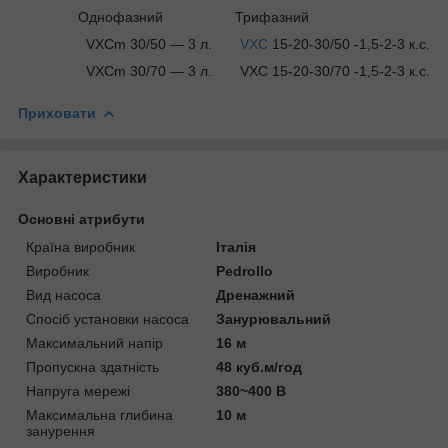
Однофазний Трифазний
VXCm 30/50 — 3 л.
VXC
15-20-30/50 -1,5-2-3 к.с.
VXCm 30/70 — 3 л. VXC 15-20-30/70 -1,5-2-3 к.с.
Приховати
Характеристики
Основні атрибути
Країна виробник
Італія
Виробник
Pedrollo
Вид насоса
Дренажний
Спосіб установки насоса
Занурювальний
Максимальний напір
16 м
Пропускна здатність
48 куб.м/год
Напруга мережі
380~400 В
Максимальна глибина
10 м
занурення