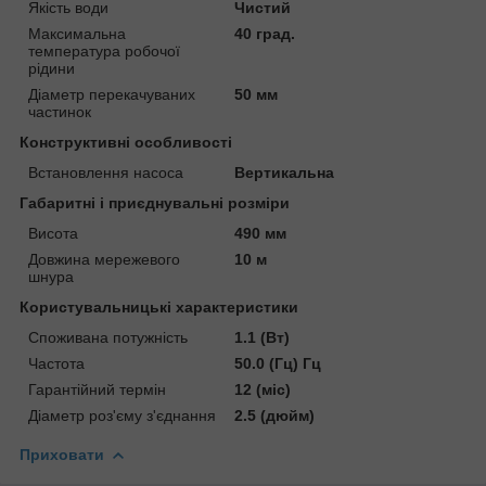
Якість води
Чистий
Максимальна
40 град.
температура робочої
рідини
Діаметр перекачуваних
50 мм
частинок
Конструктивні особливості
Встановлення насоса
Вертикальна
Габаритні і приєднувальні розміри
Висота
490 мм
Довжина мережевого
10 м
шнура
Користувальницькі характеристики
Споживана потужність
1.1 (Вт)
Частота
50.0 (Гц) Гц
Гарантійний термін
12 (міс)
Діаметр роз'єму з'єднання
2.5 (дюйм)
Приховати