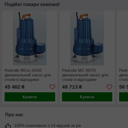
Подібні товари компанії
Pedrollo MCm 20/50
Pedrollo MC 30/70
Pedr
двоканальний насос для
двоканальний насос для
двок
стоків із відходами
стоків із відходами
сток
45 462
48 713
56 
₴
₴
Купити
Купити
Про нас
100% позитивних з 14 відгуків за рік