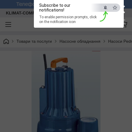
×
Телефонуйте +380 (99) 158-26-56 (viber)
Subscribe to our
notifications!
KLIMAT-COMFORT
To enable permission prompts, click
ESC
on the notification icon
Товари та послуги
Насосне обладнання
Насоси Pedr