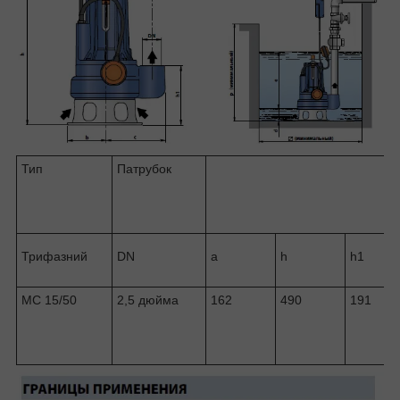
Тип
Патрубок
Трифазний
DN
a
h
h1
MC 15/50
2,5 дюйма
162
490
191