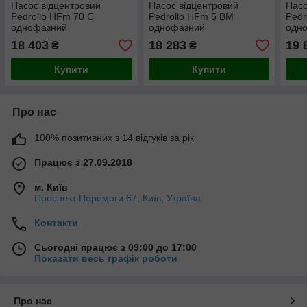
Насос відцентровий
Насос відцентровий
Насо
Pedrollo HFm 70 C
Pedrollo HFm 5 BM
Pedr
однофазний
однофазний
одн
18 403
18 283
19 
₴
₴
Купити
Купити
Про нас
100% позитивних з 14 відгуків за рік
Працює з 27.09.2018
м. Київ
Проспект Перемоги 67, Київ, Україна
Контакти
Сьогодні працює з 09:00 до 17:00
Показати весь графік роботи
Про нас