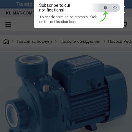
×
Телефонуйте +380 (99) 158-26-56 (viber)
Subscribe to our
notifications!
KLIMAT-COMFORT
To enable permission prompts, click
ESC
on the notification icon
Товари та послуги
Насосне обладнання
Насоси Pedr