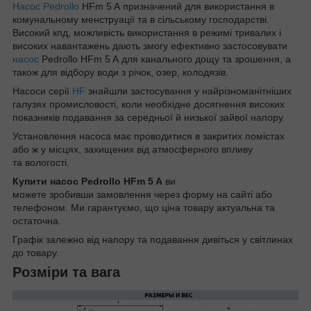
Насос Pedrollo
HFm 5 A призначений для використання в
комунальному менструації та в сільському господарстві.
Високий кпд, можливість використання в режимі тривалих і
високих навантажень дають змогу ефективно застосовувати
насос
Pedrollo HFm 5 A для канального дощу та зрошення, а
також для відбору води з річок, озер, колодязів.
Насоси серії
HF
знайшли застосування у найрізноманітніших
галузях промисловості, коли необхідне досягнення високих
показників подавання за середньої й низької зайвої напору.
Установлення насоса має проводитися в закритих помістах
або ж у місцях, захищених від атмосферного впливу
та вологості.
Купити насос Pedrollo HFm 5 A
ви
можете зробивши замовлення через форму на сайті або
телефоном. Ми гарантуємо, що ціна товару актуальна та
остаточна.
Графік залежно від напору та подавання дивіться у світлинах
до товару.
Розміри та вага