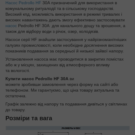
Насос Pedrollo
HF
30A призначений для використання в
комунальному ритуалодії та в сільському господарстві.
Високий кпд, можливість використання в режимі тривалих і
високих навантажень дають змогу ефективно застосовувати
насос
Pedrollo HF 30A для канального дощу та зрошення, а
також для відбору води з річок, озер, колодязів.
Насоси серії HF знайшли застосування у найрізноманітніших
галузях промисловості, коли необхідне досягнення високих
показників подавання за середньої й низької зайвої напору.
Установлення насоса має проводитися в закритих помістах
або ж у місцях, захищених від атмосферного впливу
та вологості.
Купити насос Pedrollo HF 30A
ви
можете зробивши замовлення через форму на сайті або
телефоном. Ми гарантуємо, що ціна товару актуальна та
остаточна.
Графік залежно від напору та подавання дивіться у світлинах
до товару.
Розміри та вага