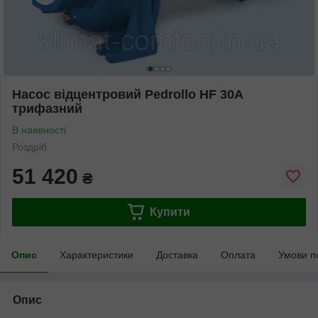
Насос відцентровий Pedrollo HF 30A
трифазний
В наявності
Роздріб
51 420
₴
Купити
Опис
Характеристики
Доставка
Оплата
Умови п
Опис