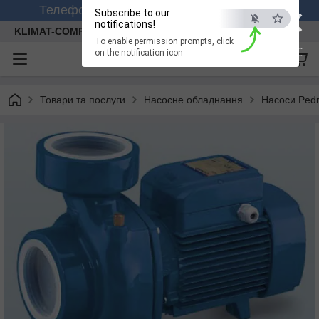
×
Телефонуйте +380 (99) 158-26-56 (viber)
Subscribe to our
notifications!
KLIMAT-COMFORT
To enable permission prompts, click
ESC
on the notification icon
Товари та послуги
Насосне обладнання
Насоси Pedr