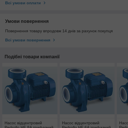
Всі умови оплати
Умови повернення
Повернення товару впродовж 14 днів за рахунок покупця
Всі умови повернення
Подібні товари компанії
Насос відцентровий
Насос відцентровий
Насо
Pedrollo HF 8A трифазний
Pedrollo HF 6A трифазний
Pedr