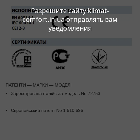
Разрешите сайту klimat-
comfort.in.ua отправлять вам
уведомления
ПАТЕНТИ ― МАРКИ — МОДЕЛІ
• Зареєстрована італійська модель No 72753
• Європейський патент No 1 510 696