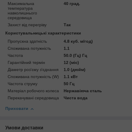
Максимальна
40 град.
температура
навколишнього
середовища
Захист від перегріву
Так
Користувальницькі характеристики
Пропускна здатність
4.8 куб. м/год)
Споживана потужність
1.1
Частота
50.0 (Гц) Гц
Гарантійний термін
12 (міс)
Діаметр роз'єму з'єднання
1.0 (дюйм)
Споживана потужність (W)
1.1 кВт
Частота струму
50 Гц
Матеріал робочого колеса
Нержавіюча сталь
Перекачувані середовища
Чиста вода
Приховати
Умови доставки