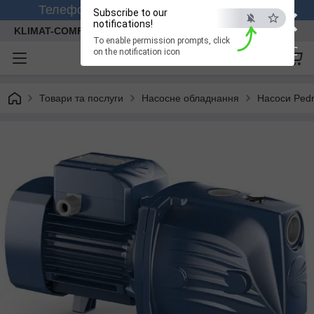
×
Телефонуйте +380 (99) 158-26-56 (viber)
Subscribe to our
notifications!
KLIMAT-COMFORT
To enable permission prompts, click
ESC
on the notification icon
Товари та послуги
Насосне обладнання
Насоси Pedr