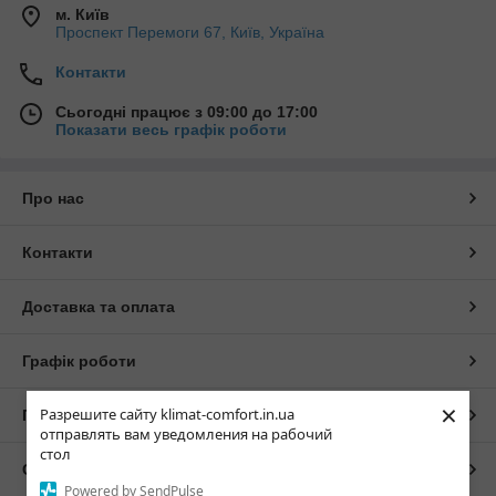
м. Київ
Проспект Перемоги 67, Київ, Україна
Контакти
Сьогодні працює з 09:00 до 17:00
Показати весь графік роботи
Про нас
Контакти
Доставка та оплата
Графік роботи
×
Разрешите сайту klimat-comfort.in.ua
Повна версія сайту
отправлять вам уведомления на рабочий
стол
Сайт створено на маркетплейсі
Prom.ua
Powered by SendPulse