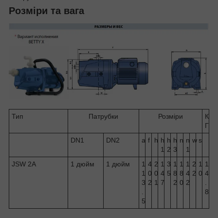
Розміри та вага
Тип
Патрубки
Розміри
К
Г
DN1
DN2
a
f
h
h
h
h
n
n
w
s
1
2
3
1
JSW 2A
1 дюйм
1 дюйм
1
4
2
1
3
1
1
1
2
1
1
1
0
0
4
5
8
8
4
2
0
4
3
2
1
7
2
0
2
.
.
8
5