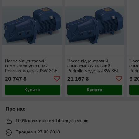
Насос відцентровий
Насос відцентровий
Насо
самовсмоктувальний
самовсмоктувальний
само
Pedrollo модель JSW 3CH
Pedrollo модель JSW 3BL
Pedr
(трифазний)
(трифазний)
(три
20 747
21 167
9 2
₴
₴
Купити
Купити
Про нас
100% позитивних з 14 відгуків за рік
Працює з 27.09.2018