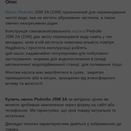
Опис
Насос Pedrollo
JSW 2A (15M) призначений для перекачування
чистої води, яка не містить абразивних частинок, а також
хімічно неагресивних рідин.
Конструкція самовсмоктувального
насоса
Pedrollo
JSW 2A (15M) дає змогу перекачувати воду навіть у тих
випадках, коли в ній міститься невелика кількість повітря.
Надійність і простота експлуатації роблять
цей насос надзвичайно популярними для побутового
застосування, зокрема для водопостачання в складі
автоматичної водопідіймкненої станції, для поливання тощо.
Монтаж насоса має вироблятися в сухих, закритих
приміщеннях або в місцях, захищених від атмосферного
впливу та вологості.
Купить насос Pedrollo JSW 2A
за вигідною ціною ви
можете зробивши замовлення через форму на сайті або
телефоном. Ми гарантуємо, що ціна товару актуальна та
остаточна.
Докладні технічні характеристики дивіться у зображеннях до
товару.