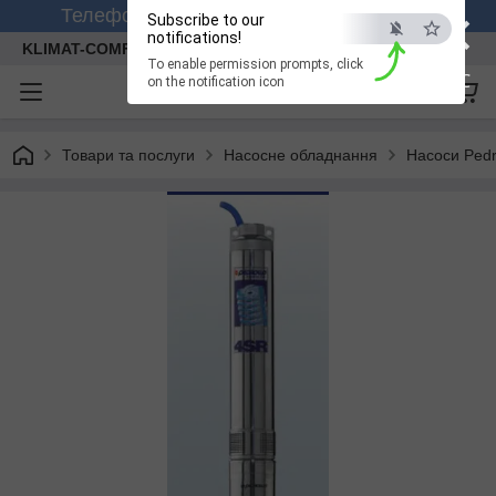
×
Телефонуйте +380 (99) 158-26-56 (viber)
Subscribe to our
notifications!
KLIMAT-COMFORT
To enable permission prompts, click
ESC
on the notification icon
Товари та послуги
Насосне обладнання
Насоси Pedr