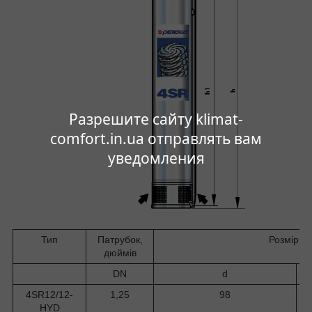
Разрешите сайту klimat-
comfort.in.ua отправлять вам
уведомления
Тип
Патрубок,
Розміри,
дюймів
DN
d
4SR12/12-
1,25
98
HYD