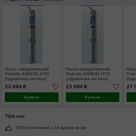
Насос свердловинний
Насос свердловинний
Насо
Pedrollo 4SR8/31-HYD
Pedrollo 4SR6/31-HYD
Pedr
(гідравлічна частина)
(гідравлічна частина)
(гід
23 694
23 694
27 
₴
₴
Купити
Купити
Про нас
100% позитивних з 14 відгуків за рік