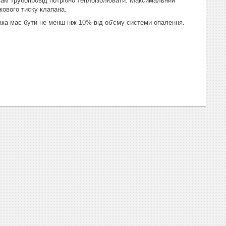
 Сам трубопровід потрібно теплоізолювати. Максимальний
кового тиску клапана.
ака має бути не менш ніж 10% від об'єму системи опалення.