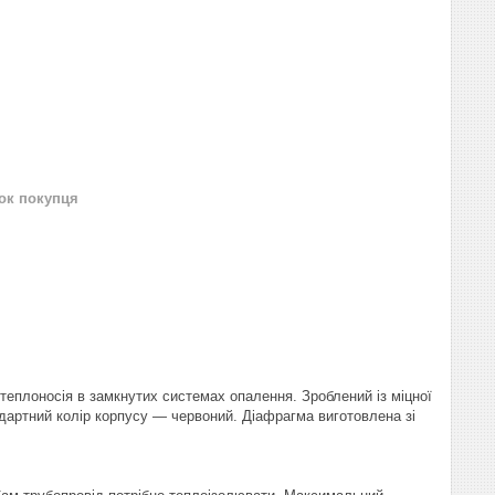
нок покупця
еплоносія в замкнутих системах опалення. Зроблений із міцної
ндартний колір корпусу — червоний. Діафрагма виготовлена зі