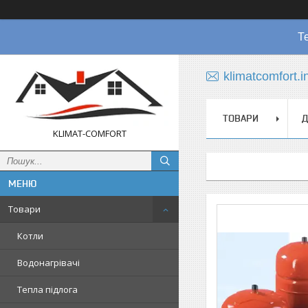
Т
klimatcomfort.
ТОВАРИ
Д
KLIMAT-COMFORT
Товари
Котли
Водонагрівачі
Тепла підлога