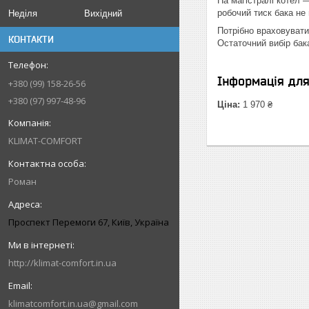
На магістралі котел 
робочий тиск бака не
Неділя
Вихідний
Потрібно враховувати
КОНТАКТИ
Остаточний вибір бак
Інформація дл
+380 (99) 158-26-56
+380 (97) 997-48-96
Ціна:
1 970 ₴
KLIMAT-COMFORT
Роман
Проспект Перемоги 67, Київ, Україна
http://klimat-comfort.in.ua
klimatcomfort.in.ua@gmail.com