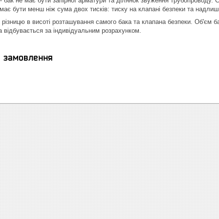
— бак не має бути запірної арматури та ділянок звуження трубопроводу.
 має бути менш ніж сума двох тисків: тиску на клапані безпеки та надлиш
 різницю в висоті розташування самого бака та клапана безпеки. Об'єм б
а відбувається за індивідуальним розрахунком.
я замовлення