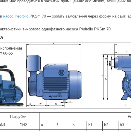
ння має проводитися в закритих приміщеннях або місцях, захищених від
ти
насос Pedrollo
PKSm 70 ― зробіть замовлення через форму на сайті аб
рактеристики вихрового однофазного насоса Pedrollo PKSm 70.
га
Патрубки
Р
DN1
DN2
a
f
h
h1
h2
h3