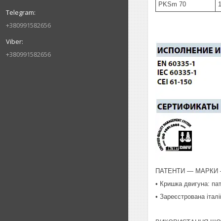
PKSm 70
+380991582656
+380991582656
ПАТЕНТИ ― МАРКИ
• Кришка двигуна: па
• Зареєстрована італ