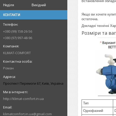
Встановлення обладна
Неділя
Вихідний
Якщо ви хочете купи
КОНТАКТИ
остаточна.
Докладні технічні Ха
+380 (99) 158-26-56
Розміри та ва
+380 (97) 997-48-96
KLIMAT-COMFORT
Роман
Проспект Перемоги 67, Київ, Україна
http://klimat-comfort.in.ua
Тип
Однофазний
klimatcomfort.in.ua@gmail.com