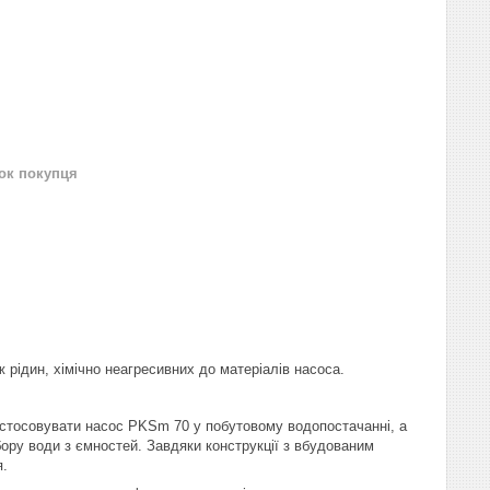
нок покупця
рідин, хімічно неагресивних до матеріалів насоса.
 застосовувати насос PKSm 70 у побутовому водопостачанні, а
ору води з ємностей. Завдяки конструкції з вбудованим
я.