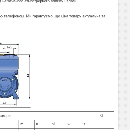
 негативного атмосферного впливу і влаги.
о телефоном. Ми гарантуємо, що ціна товару актуальна та
озміри
КГ
i
m
n
n1
w
s