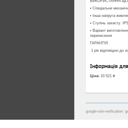
ВИКОРИСТАННЯ ЩО
• Спеціальне механіч
• Інша напруга живле
• Ступінь захисту: IP
• Варіант виготовлен
перенесення
ГАРАНТІЯ
1 рік відповідно до 
Інформація дл
Ціна:
10 521 ₴
google-site-verification