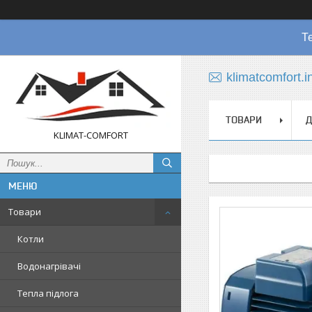
Т
klimatcomfort.
ТОВАРИ
Д
KLIMAT-COMFORT
Товари
Котли
Водонагрівачі
Тепла підлога