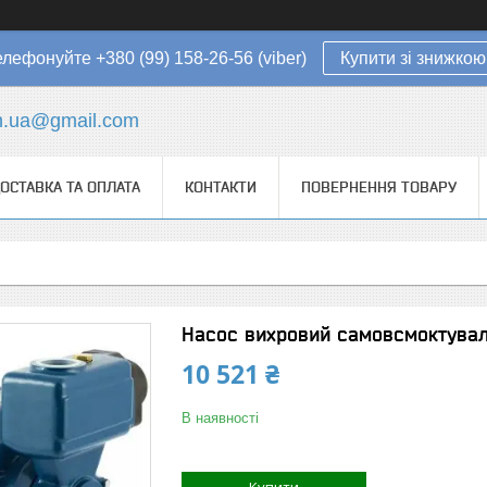
елефонуйте +380 (99) 158-26-56 (viber)
Купити зі знижкою
in.ua@gmail.com
ОСТАВКА ТА ОПЛАТА
КОНТАКТИ
ПОВЕРНЕННЯ ТОВАРУ
Насос вихровий самовсмоктувал
10 521 ₴
В наявності