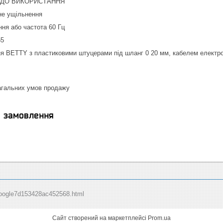
ДО ВИКОРИСТАННЯ
не ущільнення
ння або частота 60 Гц
55
ня BETTY з пластиковими штуцерами під шланг 0 20 мм, кабелем електр
загальних умов продажу
я замовлення
: google7d153428ac452568.html
Сайт створений на маркетплейсі
Prom.ua