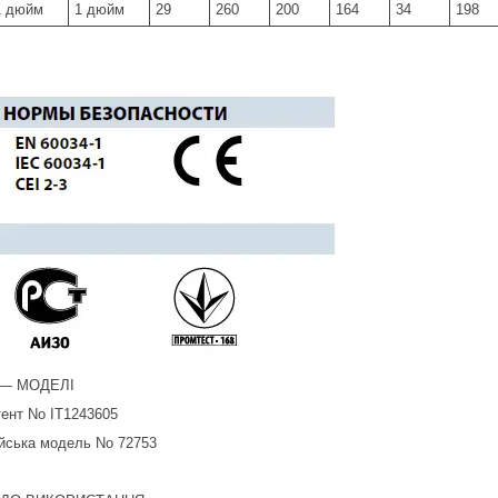
1 дюйм
1 дюйм
29
260
200
164
34
198
 — МОДЕЛІ
тент No IT1243605
ійська модель No 72753