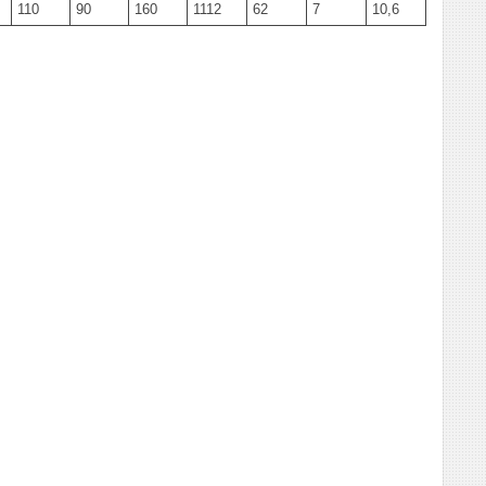
110
90
160
1112
62
7
10,6