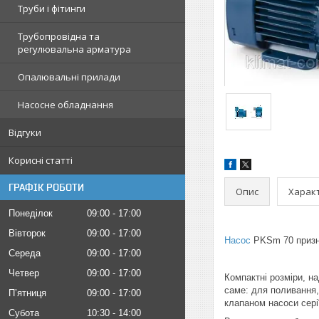
Труби і фітинги
Трубопровідна та
регулювальна арматура
Опалювальні прилади
Насосне обладнання
Відгуки
Корисні статті
ГРАФІК РОБОТИ
Опис
Харак
Понеділок
09:00
17:00
Вівторок
09:00
17:00
Насос
PKSm 70 призна
Середа
09:00
17:00
Четвер
09:00
17:00
Компактні розміри, н
саме: для поливання,
Пʼятниця
09:00
17:00
клапаном насоси сері
Субота
10:30
14:00