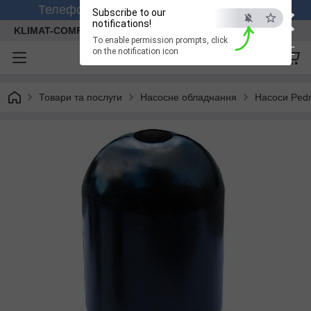
×
Телефонуйте +380 (99) 158-26-56 (viber)
Subscribe to our
notifications!
KLIMAT-COMFORT
To enable permission prompts, click
ESC
on the notification icon
Товари та послуги
Насосне обладнання
Насоси Pedr