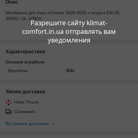
Опис
Мембрана для бака об'ємом 3000-5000 л моделі Elbi DL-
3000V і DL-5000V.
Разрешите сайту klimat-
comfort.in.ua отправлять вам
уведомления
Характеристики
Основні атрибути
Виробник
Elbi
Умови доставки
Нова Пошта
Самовивіз
Всі умови доставки