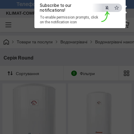
×
Телефонуйте +380 (99) 158-26-56 (viber)
Subscribe to our
notifications!
KLIMAT-COMFORT
To enable permission prompts, click
ESC
on the notification icon
Товари та послуги
Водонагрівачі
Водонагрівачі нако
Серія Round
Сортування
0
Фільтри