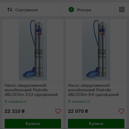
модель 4BLOCK
свердловин
свердловин
діаметром від 100
діаметром від 150
Сортування
0
Фільтри
мм)
мм)
Насос свердловинний
Насос свердловинний
моноблоковий Pedrollo
моноблоковий Pedrollo
4BLOCKm 2/13 однофазний
4BLOCKm 6/4 однофазний
В наявності
В наявності
22 310
22 070
₴
₴
Купити
Купити