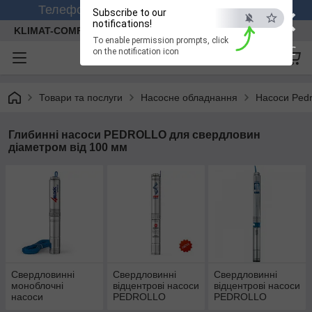
×
Телефонуйте +380 (99) 158-26-56 (viber)
Subscribe to our
notifications!
KLIMAT-COMFORT
To enable permission prompts, click
ESC
on the notification icon
Товари та послуги
Насосне обладнання
Насоси Pedr
Глибинні насоси PEDROLLO для свердловин
діаметром від 100 мм
Свердловинні
Свердловинні
Свердловинні
моноблочні
відцентрові насоси
відцентрові насоси
насоси
PEDROLLO
PEDROLLO
PEDROLLO
модель 4SR(для
модель 6SR(для