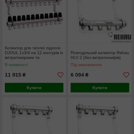
Колектор для теплої підлоги
DJOUL 1х3/4 на 12 контурів із
Розподільний колектор Rehau
витратомірами та
HLV 2 (без витратиомірів)
євроконусами
В наявності
Під замовлення
11 915
6 094
₴
₴
Купити
Купити