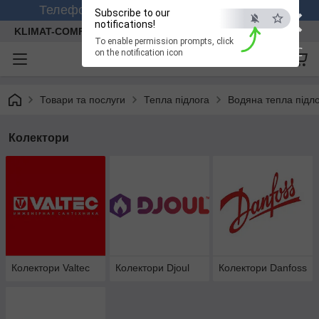
×
Телефонуйте +380 (99) 158-26-56 (viber)
Subscribe to our
notifications!
KLIMAT-COMFORT
To enable permission prompts, click
ESC
on the notification icon
Товари та послуги
Тепла підлога
Водяна тепла підл
Колектори
Колектори Valtec
Колектори Djoul
Колектори Danfoss