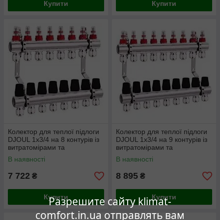
Купити
Купити
Колектор для теплої підлоги
Колектор для теплої підлоги
DJOUL 1х3/4 на 8 контурів із
DJOUL 1х3/4 на 9 контурів із
витратомірами та
витратомірами та
євроконусами
євроконусами
В наявності
В наявності
7 722
8 895
₴
₴
Купити
Купити
Разрешите сайту klimat-
comfort.in.ua отправлять вам