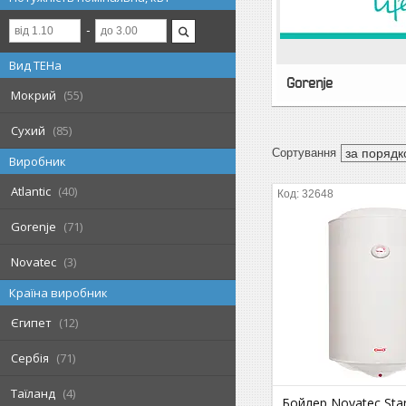
Вид ТЕНа
Gorenje
Мокрий
55
Сухий
85
Виробник
Atlantic
40
32648
Gorenje
71
Novatec
3
Країна виробник
Єгипет
12
Сербія
71
Таїланд
4
Бойлер Novatec Sta