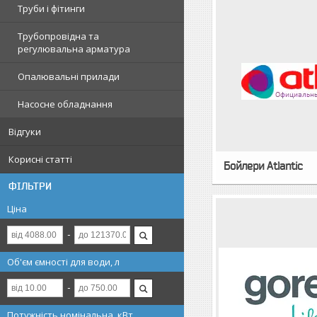
Труби і фітинги
Трубопровідна та
регулювальна арматура
Опалювальні прилади
Насосне обладнання
Відгуки
Корисні статті
Бойлери Atlantic
ФІЛЬТРИ
Ціна
Об'єм ємності для води, л
Потужність номінальна, кВт