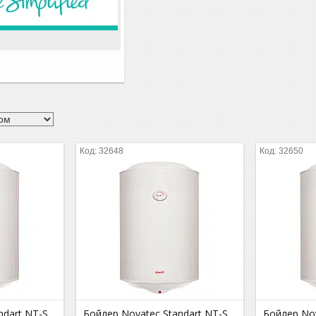
32648
32650
ndart NT-S
Бойлер Novatec Standart NT-S
Бойлер Nov