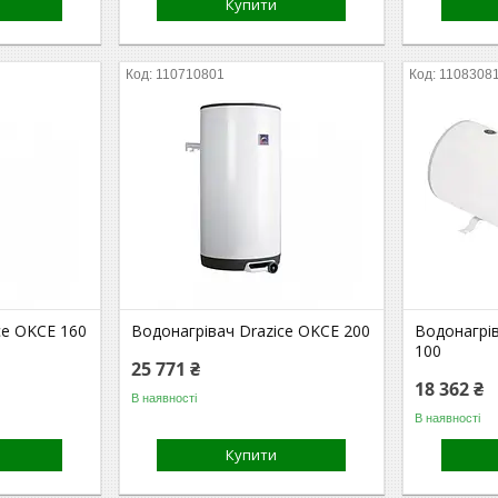
Купити
110710801
1108308
ce OKCE 160
Водонагрівач Drazice OKCE 200
Водонагрі
100
25 771 ₴
18 362 ₴
В наявності
В наявності
Купити