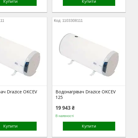
Купити
Купити
111
1103308111
вач Drazice OKCEV
Водонагрівач Drazice OKCEV
125
19 943 ₴
В наявності
Купити
Купити