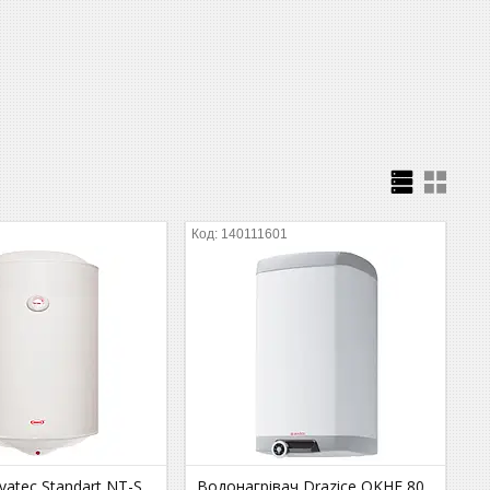
140111601
atec Standart NT-S
Водонагрівач Drazice OKHE 80