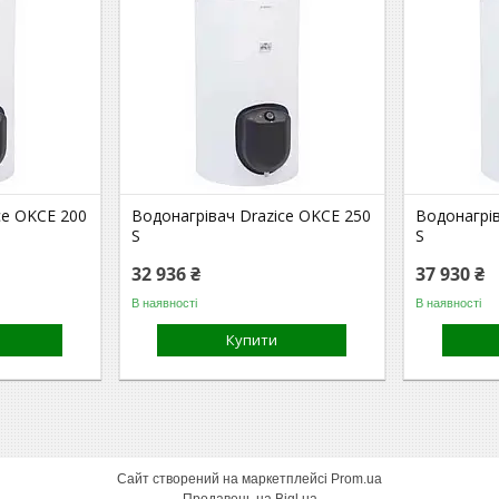
ce OKCE 200
Водонагрівач Drazice OKCE 250
Водонагрів
S
S
32 936 ₴
37 930 ₴
В наявності
В наявності
Купити
Сайт створений на маркетплейсі
Prom.ua