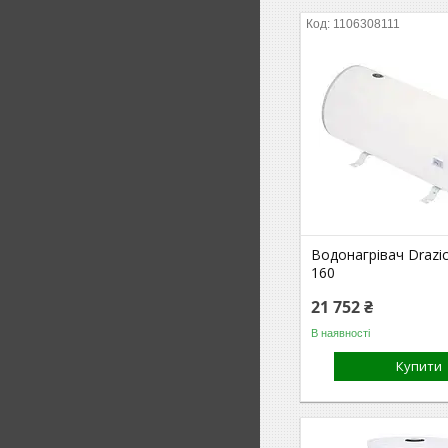
1106308111
Водонагрівач Drazi
160
21 752 ₴
В наявності
Купити