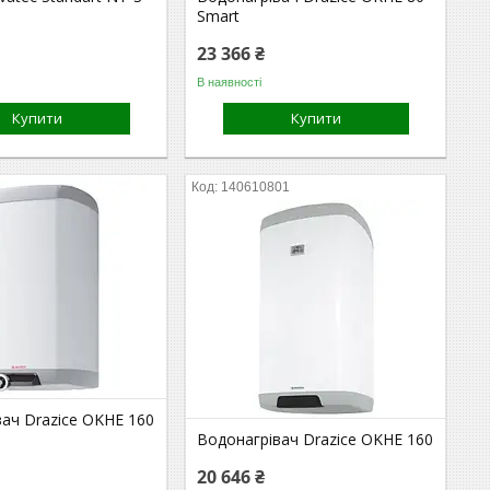
Smart
23 366 ₴
В наявності
Купити
Купити
140610801
ач Drazice OKHE 160
Водонагрівач Drazice OKHE 160
20 646 ₴