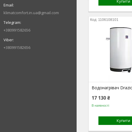
Купити
klimatcomfort.in.ua@gmail.com
1106108101
+380991582656
+380991582656
Водонагрівач Drazi
17 130 ₴
В наявності
Купити