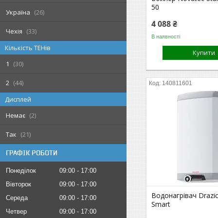
50
Україна
26
4 088 ₴
Чехія
33
В наявності
Кількість ТЕНів
Купити
1
30
2
44
140811601
Дисплей
Немає
2
Так
21
ГРАФІК РОБОТИ
Понеділок
09:00
17:00
Вівторок
09:00
17:00
Водонагрівач Drazi
Середа
09:00
17:00
Smart
Четвер
09:00
17:00