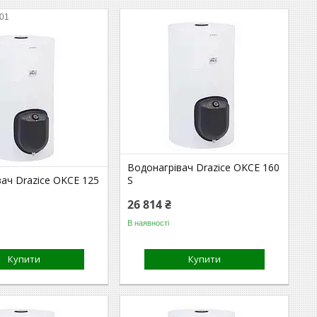
101
Водонагрівач Drazice OKCE 160
ач Drazice OKCE 125
S
26 814 ₴
В наявності
Купити
Купити