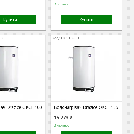
В наявності
Купити
Купити
101
1103108101
ач Drazice OKCE 100
Водонагрівач Drazice OKCE 125
15 773 ₴
В наявності