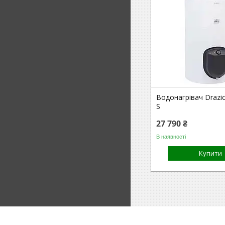
Водонагрівач Drazi
S
27 790 ₴
В наявності
Купити