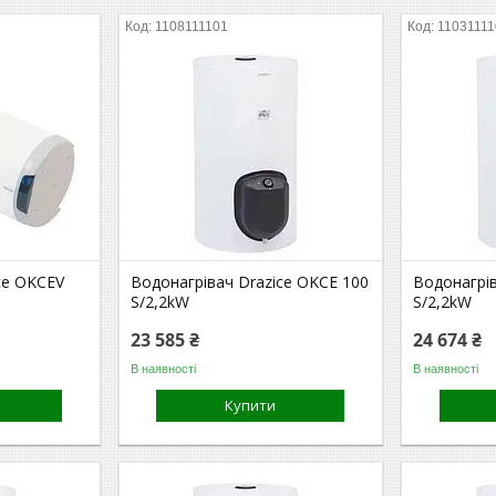
1108111101
1103111
ce OKCEV
Водонагрівач Drazice OKCE 100
Водонагрів
S/2,2kW
S/2,2kW
23 585 ₴
24 674 ₴
В наявності
В наявності
Купити