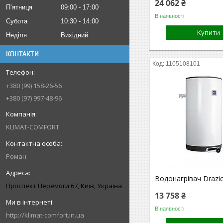
24 062 ₴
Пʼятниця
09:00
17:00
В наявності
Субота
10:30
14:00
Купити
Неділя
Вихідний
КОНТАКТИ
1105108101
+380 (99) 158-26-56
+380 (97) 997-48-96
KLIMAT-COMFORT
Роман
Водонагрівач Drazi
Проспект Перемоги 67, Київ, Україна
13 758 ₴
В наявності
http://klimat-comfort.in.ua