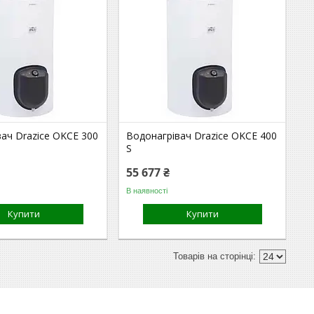
ач Drazice OKCE 300
Водонагрівач Drazice OKCE 400
S
55 677 ₴
В наявності
Купити
Купити