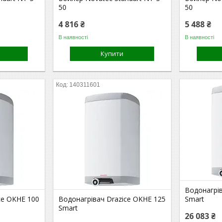
50
50
4 816 ₴
5 488 ₴
В наявності
В наявності
Купити
140311601
Водонагрів
ce OKHE 100
Водонагрівач Drazice OKHE 125
Smart
Smart
26 083 ₴